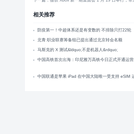
下一篇：微软 Xbox 新一期直面会 1 月 19 日举行，带
相关推荐
防疫第一！中超体系还是有变数的 不排除只打22轮
北青:职业联赛筹备组已提出通过北京转会名额
马斯克的 X 测试&ldquo;不是机器人&rdquo;
中国高铁首次出海：印尼雅万高铁今日正式开通运营
中国联通是苹果 iPad 在中国大陆唯一受支持 eSIM 