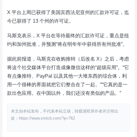
X 平台上周已获得了美国宾西法尼亚州的汇款许可证，迄
今已获得了 13 个州的许可证。
马斯克表示，X 平台在等待最终的汇款许可证，重点是纽
约和加州批准，并预测“将在明年年中获得所有州批准”。
据此前报道，马斯克在收购推特（后改名 X）之后，考虑
将这个社交媒体平台打造成像微信这样的“超级应用”。“它
有点像推特、PayPal 以及其他一大堆东西的综合体，利
用一个很棒的界面就把它们整合在了一起。”“它真的是一
款出色应用。在中国以外，我们还没有类似的产品。”
本文由本站发布，不代表本站立场，转载请联系作者并注明出
处：https://www.xmtcb.com/?p=762