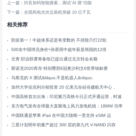
上一篇：抖音加码智能搜索，测试“AI 搜”功能
下一篇：全国风电光伏总装机突破 10 亿千瓦
相关推荐
防疫第一！中超体系还是有变数的 不排除只打22轮
500名中国球员身价≈孙星雨中超年薪是韩国的12倍
北青:职业联赛筹备组已提出通过北京转会名额
斯诺克2020库存:特别臀部6冠奥沙利文6世界锦标赛
马斯克的 X 测试&ldquo;不是机器人&rdquo;
加州大学伯克利分校投资 20 亿美元在硅谷建航天中心，
中国高铁首次出海：印尼雅万高铁今日正式开通运营，时速
东方电气发布全球最大直驱海上风力发电机组：18MW 功率
中国联通是苹果 iPad 在中国大陆唯一受支持 eSIM 运
三星计划明年初量产超过 300 层的第九代 V-NAND 闪存