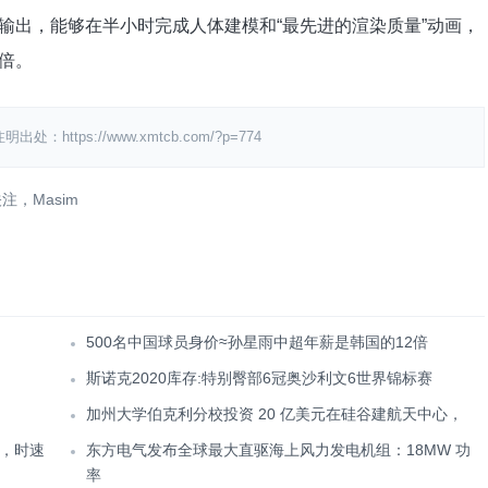
速度输出，能够在半小时完成人体建模和“最先进的渲染质量”动画，
 倍。
ps://www.xmtcb.com/?p=774
注，Masim
500名中国球员身价≈孙星雨中超年薪是韩国的12倍
斯诺克2020库存:特别臀部6冠奥沙利文6世界锦标赛
加州大学伯克利分校投资 20 亿美元在硅谷建航天中心，
，时速
东方电气发布全球最大直驱海上风力发电机组：18MW 功
率