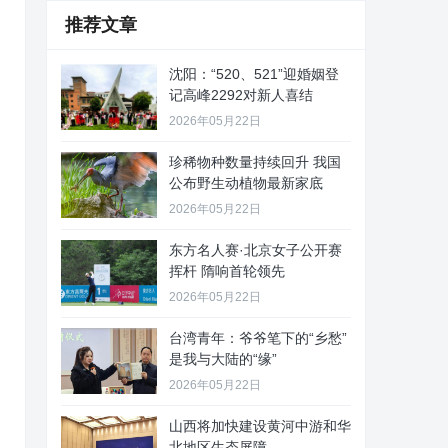
推荐文章
沈阳：“520、521”迎婚姻登
记高峰2292对新人喜结
2026年05月22日
珍稀物种数量持续回升 我国
公布野生动植物最新家底
2026年05月22日
东方名人赛·北京女子公开赛
挥杆 隋响首轮领先
2026年05月22日
台湾青年：爷爷笔下的“乡愁”
是我与大陆的“缘”
2026年05月22日
山西将加快建设黄河中游和华
北地区生态屏障