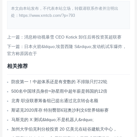
本文由本站发布，不代表本站立场，转载请联系作者并注明出
处：https://www.xmtcb.com/?p=793
上一篇：消息称动视暴雪 CEO Kotick 卸任后将投资英超联赛
下一篇：日本火箭&ldquo;埃普西隆 S&rdquo;发动机试车爆炸，
官方称原因在于
相关推荐
防疫第一！中超体系还是有变数的 不排除只打22轮
500名中国球员身价≈孙星雨中超年薪是韩国的12倍
北青:职业联赛筹备组已提出通过北京转会名额
斯诺克2020库存:特别臀部6冠奥沙利文6世界锦标赛
马斯克的 X 测试&ldquo;不是机器人&rdquo;
加州大学伯克利分校投资 20 亿美元在硅谷建航天中心，