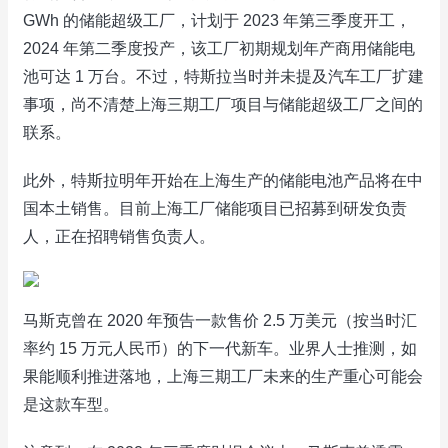
GWh 的储能超级工厂，计划于 2023 年第三季度开工，
2024 年第二季度投产，该工厂初期规划年产商用储能电
池可达 1 万台。不过，特斯拉当时并未提及汽车工厂扩建
事项，尚不清楚上海三期工厂项目与储能超级工厂之间的
联系。
此外，特斯拉明年开始在上海生产的储能电池产品将在中
国本土销售。目前上海工厂储能项目已招募到研发负责
人，正在招聘销售负责人。
马斯克曾在 2020 年预告一款售价 2.5 万美元（按当时汇
率约 15 万元人民币）的下一代新车。业界人士推测，如
果能顺利推进落地，上海三期工厂未来的生产重心可能会
是这款车型。