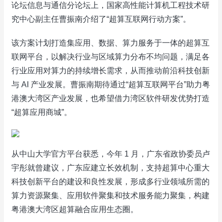
论坛信息与通信分论坛上，国家高性能计算机工程技术研
究中心副主任曹振南介绍了“超算互联网行动方案”。
该方案计划打造集应用、数据、算力服务于一体的超算互
联网平台，以解决行业与区域算力分布不均问题，满足各
行业应用对算力的持续增长需求，从而推动前沿科技创新
与 AI 产业发展。曹振南期待通过“超算互联网平台”助力粤
港澳大湾区产业发展，也希望借力湾区软件研发优势打造
“超算应用商城”。
从中山大学官方平台获悉，今年 1 月，广东省政协委员卢
宇彤就曾建议，广东应建立长效机制，支持超算中心重大
科技创新平台的建设和良性发展，形成多行业领域所需的
算力资源聚集、应用软件聚集和技术服务能力聚集，构建
粤港澳大湾区超算融合应用生态圈。