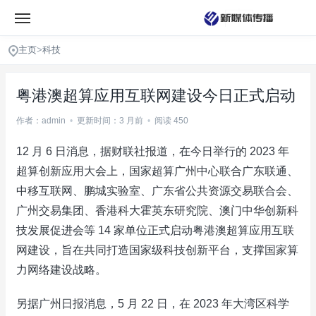
主页
>
科技
粤港澳超算应用互联网建设今日正式启动
作者：admin
•
更新时间：3 月前
•
阅读 450
12 月 6 日消息，据财联社报道，在今日举行的 2023 年
超算创新应用大会上，国家超算广州中心联合广东联通、
中移互联网、鹏城实验室、广东省公共资源交易联合会、
广州交易集团、香港科大霍英东研究院、澳门中华创新科
技发展促进会等 14 家单位正式启动粤港澳超算应用互联
网建设，旨在共同打造国家级科技创新平台，支撑国家算
力网络建设战略。
另据广州日报消息，5 月 22 日，在 2023 年大湾区科学