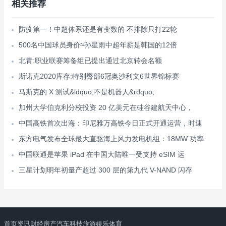
相关推荐
防疫第一！中超体系还是有变数的 不排除只打22轮
500名中国球员身价≈孙星雨中超年薪是韩国的12倍
北青:职业联赛筹备组已提出通过北京转会名额
斯诺克2020库存:特别臀部6冠奥沙利文6世界锦标赛
马斯克的 X 测试&ldquo;不是机器人&rdquo;
加州大学伯克利分校投资 20 亿美元在硅谷建航天中心，
中国高铁首次出海：印尼雅万高铁今日正式开通运营，时速
东方电气发布全球最大直驱海上风力发电机组：18MW 功率
中国联通是苹果 iPad 在中国大陆唯一受支持 eSIM 运
三星计划明年初量产超过 300 层的第九代 V-NAND 闪存
首页
资讯
财经
房产
汽车
科技
旅游
娱乐
体育