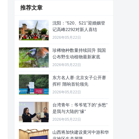
推荐文章
沈阳：“520、521”迎婚姻登
记高峰2292对新人喜结
2026年05月22日
珍稀物种数量持续回升 我国
公布野生动植物最新家底
2026年05月22日
东方名人赛·北京女子公开赛
挥杆 隋响首轮领先
2026年05月22日
台湾青年：爷爷笔下的“乡愁”
是我与大陆的“缘”
2026年05月22日
山西将加快建设黄河中游和华
北地区生态屏障