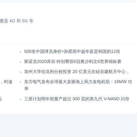
4G 和 5G 等
500名中国球员身价≈孙星雨中超年薪是韩国的12倍
斯诺克2020库存:特别臀部6冠奥沙利文6世界锦标赛
加州大学伯克利分校投资 20 亿美元在硅谷建航天中心，
，时速
东方电气发布全球最大直驱海上风力发电机组：18MW 功
率
运
三星计划明年初量产超过 300 层的第九代 V-NAND 闪存