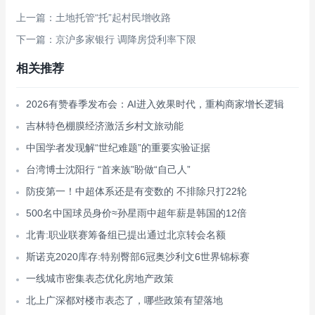
上一篇：土地托管“托”起村民增收路
下一篇：京沪多家银行 调降房贷利率下限
相关推荐
2026有赞春季发布会：AI进入效果时代，重构商家增长逻辑
吉林特色棚膜经济激活乡村文旅动能
中国学者发现解“世纪难题”的重要实验证据
台湾博士沈阳行 “首来族”盼做“自己人”
防疫第一！中超体系还是有变数的 不排除只打22轮
500名中国球员身价≈孙星雨中超年薪是韩国的12倍
北青:职业联赛筹备组已提出通过北京转会名额
斯诺克2020库存:特别臀部6冠奥沙利文6世界锦标赛
一线城市密集表态优化房地产政策
北上广深都对楼市表态了，哪些政策有望落地