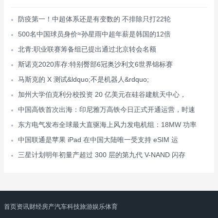
防疫第一！中超体系还是有变数的 不排除只打22轮
500名中国球员身价≈孙星雨中超年薪是韩国的12倍
北青:职业联赛筹备组已提出通过北京转会名额
斯诺克2020库存:特别臀部6冠奥沙利文6世界锦标赛
马斯克的 X 测试&ldquo;不是机器人&rdquo;
加州大学伯克利分校投资 20 亿美元在硅谷建航天中心，
中国高铁首次出海：印尼雅万高铁今日正式开通运营，时速
东方电气发布全球最大直驱海上风力发电机组：18MW 功率
中国联通是苹果 iPad 在中国大陆唯一受支持 eSIM 运
三星计划明年初量产超过 300 层的第九代 V-NAND 闪存
首页
资讯
财经
房产
汽车
科技
旅游
娱乐
体育