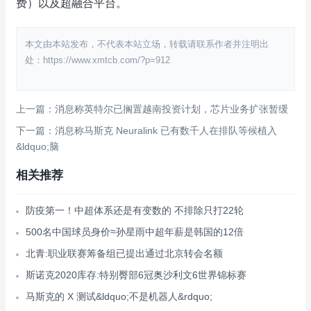
费）以及超融合平台。
本文由本站发布，不代表本站立场，转载请联系作者并注明出
处：https://www.xmtcb.com/?p=912
上一篇：消息称英特尔已搁置越南投资计划，芯片业务扩张暂缓
下一篇：消息称马斯克 Neuralink 已有数千人在排队等候植入
&ldquo;脑
相关推荐
防疫第一！中超体系还是有变数的 不排除只打22轮
500名中国球员身价≈孙星雨中超年薪是韩国的12倍
北青:职业联赛筹备组已提出通过北京转会名额
斯诺克2020库存:特别臀部6冠奥沙利文6世界锦标赛
马斯克的 X 测试&ldquo;不是机器人&rdquo;