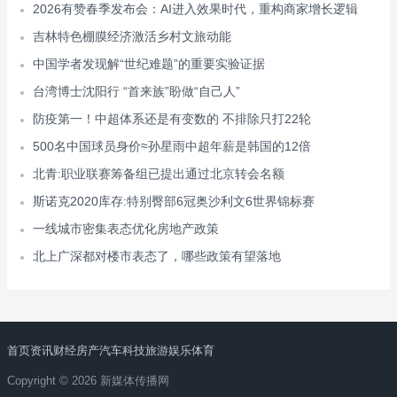
2026有赞春季发布会：AI进入效果时代，重构商家增长逻辑
吉林特色棚膜经济激活乡村文旅动能
中国学者发现解“世纪难题”的重要实验证据
台湾博士沈阳行 “首来族”盼做“自己人”
防疫第一！中超体系还是有变数的 不排除只打22轮
500名中国球员身价≈孙星雨中超年薪是韩国的12倍
北青:职业联赛筹备组已提出通过北京转会名额
斯诺克2020库存:特别臀部6冠奥沙利文6世界锦标赛
一线城市密集表态优化房地产政策
北上广深都对楼市表态了，哪些政策有望落地
首页
资讯
财经
房产
汽车
科技
旅游
娱乐
体育
Copyright © 2026 新媒体传播网