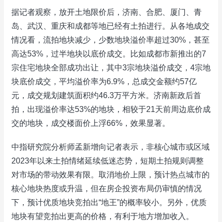
据记者观察，放开土地限价后，济南、合肥、厦门、青
岛、武汉、重庆和成都等地已经有土拍进行。从各地成交
情况看，流拍地块减少，少数地块溢价率超过30%，甚至
高达53%，过半地块以底价成交。比如成都市新推出的7
宗住宅地块全部成功出让，其中3宗地块溢价成交，4宗地
块底价成交，平均溢价率为6.9%，总成交金额约57亿
元，成交规划建筑面积约46.3万平方米。济南新政后首
拍，出现溢价率达53%的地块，相较于21天前周边底价成
交的地块，成交楼面价上浮66%，效果显著。
中指研究院分析师孟新增向记者表示，非核心城市或区域
2023年以来土拍情绪延续低迷态势，短期土拍规则调整
对市场的带动效果有限。取消地价上限，预计热点城市的
核心地块热度或升温，但在房企投资布局仍审慎的情况
下，预计优质地块竞拍出“地王”的概率较小。另外，优质
地块有望竞拍出更高的价格，有利于地方增加收入。