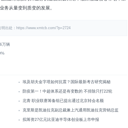
业务从量变到质变的发展。
ps://www.xmtcb.com/?p=2724
6万辆
9%
埃及胡夫金字塔如何抗震？国际最新考古研究揭秘
防疫第一！中超体系还是有变数的 不排除只打22轮
北青:职业联赛筹备组已提出通过北京转会名额
克里斯是凯迪拉克副总裁兼上汽通用凯迪拉克营销总监
拟筹资27亿元比亚迪半导体创业板上市申报