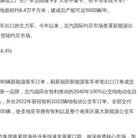
属地工厂生产车型由微卡扩大至中重卡、轻卡等全线卡车产
积约6.4万平方米，建成后产能可达5000辆/年。
车出口的主力军。今年以来，北汽国际约旦市场签署新能源出
首次登陆约旦市场。
080辆新能源客车订单，刷新福田新能源客车单笔出口订单成交
一品牌，北汽福田在智利推动的2040年100%公交纯电动化目
，并在2022年获得智利1022辆纯电动公交车订单。全部交付
400辆，使圣地亚哥拥有智利以及整个南美区最大新能源公交车
北汽集团将紧抓海外业务快速发展窗口期，做深做透核心市场，加