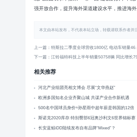
强开放合作，提升海外渠道建设水平，推进海外
本文由本站发布，不代表本站立场，转载请联系作者并注明出处：htt
上一篇：特斯拉二季度全球营收1800亿 电动车销量46.
下一篇：江铃福特科技上半年销量50758辆 同比增长7
相关推荐
河北产业组团亮相文博会 尽展“文华燕赵”
欧洲多国知名企业齐聚山城 共谋产业合作新机遇
500名中国球员身价≈孙星雨中超年薪是韩国的12倍
斯诺克2020库存:特别臀部6冠奥沙利文6世界锦标赛
长安蓝鲸iDD陆续发布自有品牌“Mixed”？