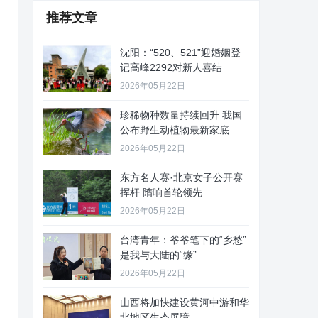
推荐文章
沈阳：“520、521”迎婚姻登
记高峰2292对新人喜结
2026年05月22日
珍稀物种数量持续回升 我国
公布野生动植物最新家底
2026年05月22日
东方名人赛·北京女子公开赛
挥杆 隋响首轮领先
2026年05月22日
台湾青年：爷爷笔下的“乡愁”
是我与大陆的“缘”
2026年05月22日
山西将加快建设黄河中游和华
北地区生态屏障