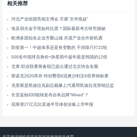
相关推荐
河北产业组团亮相文博会 尽展“文华燕赵”
埃及胡夫金字塔如何抗震？国际最新考古研究揭秘
欧洲多国知名企业齐聚山城 共谋产业合作新机遇
防疫第一！中超体系还是有变数的 不排除只打22轮
500名中国球员身价≈孙星雨中超年薪是韩国的12倍
北青:职业联赛筹备组已提出通过北京转会名额
斯诺克2020库存:特别臀部6冠奥沙利文6世界锦标赛
克里斯是凯迪拉克副总裁兼上汽通用凯迪拉克营销总监
长安蓝鲸iDD陆续发布自有品牌“Mixed”？
拟筹资27亿元比亚迪半导体创业板上市申报
首页
资讯
财经
房产
汽车
科技
旅游
娱乐
体育