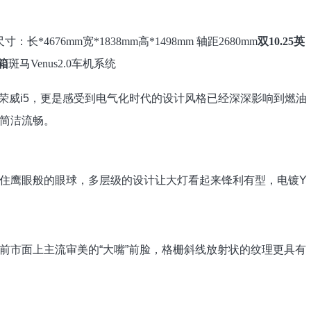
寸：长*4676mm宽*1838mm高*1498mm 轴距2680mm
双10.25英
箱
斑马Venus2.0车机系统
见到荣威i5，更是感受到电气化时代的设计风格已经深深影响到燃油
简洁流畅。
裹住鹰眼般的眼球，多层级的设计让大灯看起来锋利有型，电镀Y
前市面上主流审美的“大嘴”前脸，格栅斜线放射状的纹理更具有