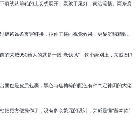
下肩线从前轮的上切线展开，聚敛于尾灯，简洁流畅。两条肩
通过镀铬饰条贯穿链接，拉伸了横向视觉效果，更显沉稳精致。
的荣威950给人的就是一股“老钱风”，这个级别上，荣威i5也
台面也是皮质包裹，黑色与焦糖棕的配色有种气定神闲的大佬
档把更方便操作了，没有多余繁冗的设计，荣威是懂“基本款”