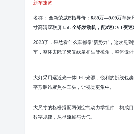
新车速览
名称： 全新荣威i5
指导价：
6.89万—9.09万
车身尺
寸
高清双联屏
1.5L 全铝发动机，配8速CVT变速
2023了，果然看什么车都像“新势力”，这次
车，整体去除了繁复线条和生硬棱角，整体设计
大灯采用远近光一体LED光源，锐利的折线包
字形装饰聚焦在车头，让视觉更集中。
大尺寸的格栅搭配两侧空气动力学组件，构成目
数字规律，尽显流畅与大气。