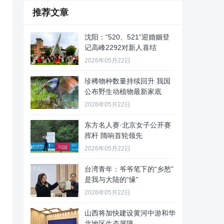
推荐文章
沈阳：“520、521”迎婚姻登
记高峰2292对新人喜结
2026年05月22日
珍稀物种数量持续回升 我国
公布野生动植物最新家底
2026年05月22日
东方名人赛·北京女子公开赛
挥杆 隋响首轮领先
2026年05月22日
台湾青年：爷爷笔下的“乡愁”
是我与大陆的“缘”
2026年05月22日
山西将加快建设黄河中游和华
北地区生态屏障