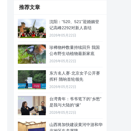
推荐文章
沈阳：“520、521”迎婚姻登
记高峰2292对新人喜结
2026年05月22日
珍稀物种数量持续回升 我国
公布野生动植物最新家底
2026年05月22日
东方名人赛·北京女子公开赛
挥杆 隋响首轮领先
2026年05月22日
台湾青年：爷爷笔下的“乡愁”
是我与大陆的“缘”
2026年05月22日
山西将加快建设黄河中游和华
北地区生态屏障