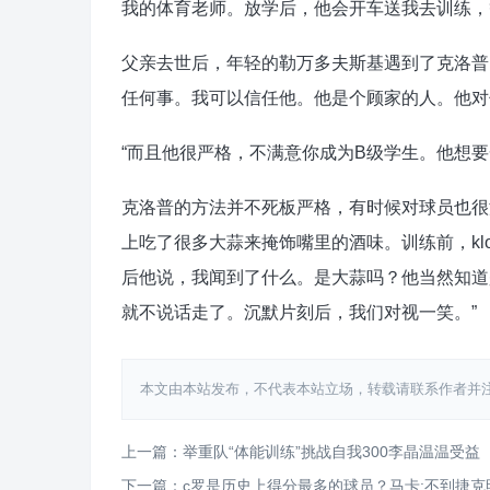
我的体育老师。放学后，他会开车送我去训练，
父亲去世后，年轻的勒万多夫斯基遇到了克洛普
任何事。我可以信任他。他是个顾家的人。他对
“而且他很严格，不满意你成为B级学生。他想
克洛普的方法并不死板严格，有时候对球员也很
上吃了很多大蒜来掩饰嘴里的酒味。训练前，kl
后他说，我闻到了什么。是大蒜吗？他当然知道
就不说话走了。沉默片刻后，我们对视一笑。”
本文由本站发布，不代表本站立场，转载请联系作者并注明出处：htt
上一篇：举重队“体能训练”挑战自我300李晶温温受益
下一篇：c罗是历史上得分最多的球员？马卡:不到捷克