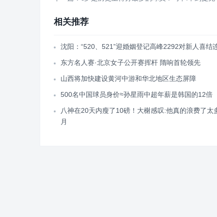
相关推荐
沈阳：“520、521”迎婚姻登记高峰2292对新人喜结
东方名人赛·北京女子公开赛挥杆 隋响首轮领先
山西将加快建设黄河中游和华北地区生态屏障
500名中国球员身价≈孙星雨中超年薪是韩国的12倍
八神在20天内瘦了10磅！大榭感叹:他真的浪费了太
月