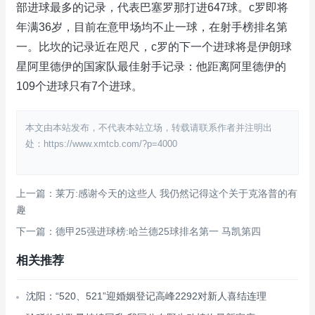
部进球最多的记录，代表巴塞罗那打进647球。c罗即将
年满36岁，目前在意甲场均不止一球，在射手榜排名第
一。比坎的记录近在咫尺，c罗的下一个进球将是伊朗球
星阿里德伊的国家队最佳射手记录：他距离阿里德伊的
109个进球只有7个进球。
本文由本站发布，不代表本站立场，转载请联系作者并注明出
处：https://www.xmtcb.com/?p=4000
上一篇：莱万:感谢今天的这些人 我仍然记得这个关于克洛普的有
趣
下一篇：德甲25强进球榜:哈兰德25球排名第一 马凯第四
相关推荐
沈阳：“520、521”迎婚姻登记高峰2292对新人喜结连理