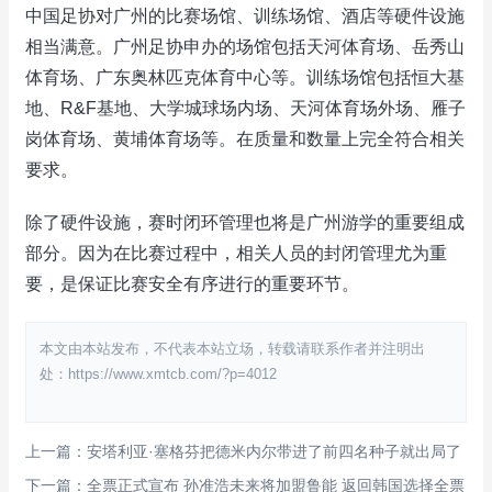
中国足协对广州的比赛场馆、训练场馆、酒店等硬件设施
相当满意。广州足协申办的场馆包括天河体育场、岳秀山
体育场、广东奥林匹克体育中心等。训练场馆包括恒大基
地、R&F基地、大学城球场内场、天河体育场外场、雁子
岗体育场、黄埔体育场等。在质量和数量上完全符合相关
要求。
除了硬件设施，赛时闭环管理也将是广州游学的重要组成
部分。因为在比赛过程中，相关人员的封闭管理尤为重
要，是保证比赛安全有序进行的重要环节。
本文由本站发布，不代表本站立场，转载请联系作者并注明出
处：https://www.xmtcb.com/?p=4012
上一篇：安塔利亚·塞格芬把德米内尔带进了前四名种子就出局了
下一篇：全票正式宣布 孙准浩未来将加盟鲁能 返回韩国选择全票