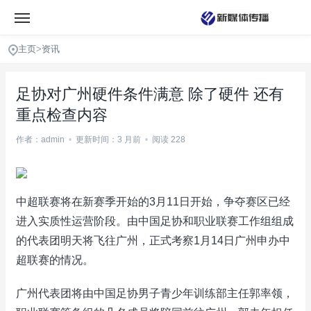
主页
>
资讯
足协对广州硬件条件满意 除了硬件 还有
重点检查内容
作者：admin
•
更新时间：3 月前
•
阅读 228
中超联赛将在新赛季开始的3月11日开始，争夺赛区已经
进入实质性运营阶段。由中国足协和职业联赛工作组组成
的代表团明天将飞往广州，正式考察1月14日广州申办中
超联赛的情况。
广州代表团将由中国足协男子青少年训练部主任郭率领，