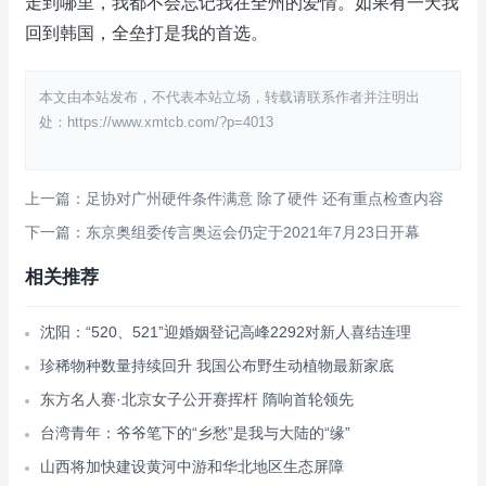
走到哪里，我都不会忘记我在全州的爱情。如果有一天我
回到韩国，全垒打是我的首选。
本文由本站发布，不代表本站立场，转载请联系作者并注明出
处：https://www.xmtcb.com/?p=4013
上一篇：足协对广州硬件条件满意 除了硬件 还有重点检查内容
下一篇：东京奥组委传言奥运会仍定于2021年7月23日开幕
相关推荐
沈阳：“520、521”迎婚姻登记高峰2292对新人喜结连理
珍稀物种数量持续回升 我国公布野生动植物最新家底
东方名人赛·北京女子公开赛挥杆 隋响首轮领先
台湾青年：爷爷笔下的“乡愁”是我与大陆的“缘”
山西将加快建设黄河中游和华北地区生态屏障