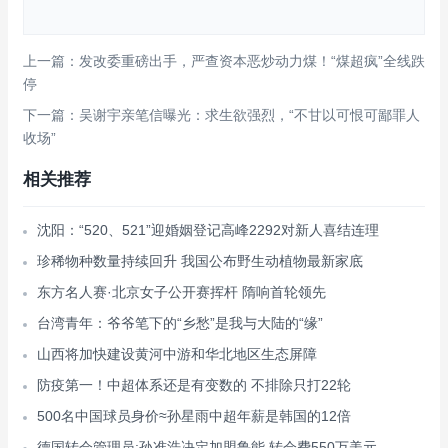
上一篇：发改委重磅出手，严查资本恶炒动力煤！“煤超疯”全线跌
停
下一篇：吴谢宇亲笔信曝光：求生欲强烈，“不甘以可恨可鄙罪人
收场”
相关推荐
沈阳：“520、521”迎婚姻登记高峰2292对新人喜结连理
珍稀物种数量持续回升 我国公布野生动植物最新家底
东方名人赛·北京女子公开赛挥杆 隋响首轮领先
台湾青年：爷爷笔下的“乡愁”是我与大陆的“缘”
山西将加快建设黄河中游和华北地区生态屏障
防疫第一！中超体系还是有变数的 不排除只打22轮
500名中国球员身价≈孙星雨中超年薪是韩国的12倍
德国转会管理员:孙准浩决定加盟鲁能 转会费550万美元