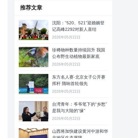
推荐文章
沈阳：“520、521”迎婚姻登
记高峰2292对新人喜结
2026年05月22日
珍稀物种数量持续回升 我国
公布野生动植物最新家底
2026年05月22日
东方名人赛·北京女子公开赛
挥杆 隋响首轮领先
2026年05月22日
台湾青年：爷爷笔下的“乡愁”
是我与大陆的“缘”
2026年05月22日
山西将加快建设黄河中游和华
北地区生态屏障