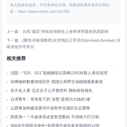
本文由本站发布，不代表本站立场，转载请联系作者并注明出
处：https://www.xmtcb.com/?p=568
上一篇：台风“烟花”持续加强将给上海带来明显的风雨影响
下一篇：(聚焦河南强降雨)京津地区正常用水&mdash;&mdash;河
南省焦作市军分
相关推荐
沈阳：“520、521”迎婚姻登记高峰2292对新人喜结连理
珍稀物种数量持续回升 我国公布野生动植物最新家底
东方名人赛·北京女子公开赛挥杆 隋响首轮领先
台湾青年：爷爷笔下的“乡愁”是我与大陆的“缘”
山西将加快建设黄河中游和华北地区生态屏障
防疫第一！中超体系还是有变数的 不排除只打22轮
500名中国球员身价≈孙星雨中超年薪是韩国的12倍