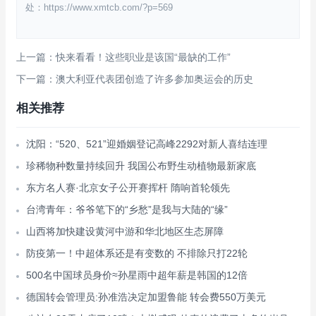
处：https://www.xmtcb.com/?p=569
上一篇：快来看看！这些职业是该国“最缺的工作”
下一篇：澳大利亚代表团创造了许多参加奥运会的历史
相关推荐
沈阳：“520、521”迎婚姻登记高峰2292对新人喜结连理
珍稀物种数量持续回升 我国公布野生动植物最新家底
东方名人赛·北京女子公开赛挥杆 隋响首轮领先
台湾青年：爷爷笔下的“乡愁”是我与大陆的“缘”
山西将加快建设黄河中游和华北地区生态屏障
防疫第一！中超体系还是有变数的 不排除只打22轮
500名中国球员身价≈孙星雨中超年薪是韩国的12倍
德国转会管理员:孙准浩决定加盟鲁能 转会费550万美元