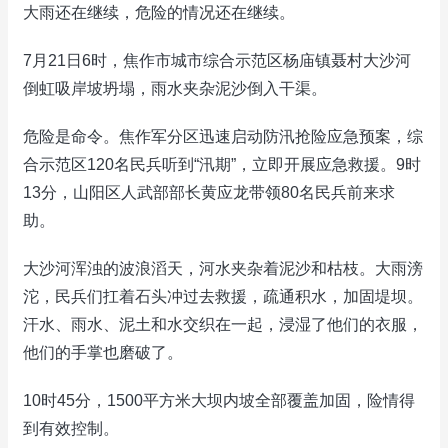
大雨还在继续，危险的情况还在继续。
7月21日6时，焦作市城市综合示范区杨庙镇聂村大沙河
倒虹吸岸坡坍塌，雨水夹杂泥沙倒入干渠。
危险是命令。焦作军分区迅速启动防汛抢险应急预案，综
合示范区120名民兵听到“汛期”，立即开展应急救援。9时
13分，山阳区人武部部长黄应龙带领80名民兵前来求
助。
大沙河浑浊的波浪滔天，河水夹杂着泥沙和枯枝。大雨滂
沱，民兵们扛着石头冲过去救援，疏通积水，加固堤坝。
汗水、雨水、泥土和水交织在一起，浸湿了他们的衣服，
他们的手掌也磨破了。
10时45分，1500平方米大坝内坡全部覆盖加固，险情得
到有效控制。