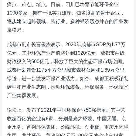
痛点、难点、堵点。目前，四川已培育节能环保企业
1000多家，拥有一批实力雄厚、知名度高的骨干企业，
逐步建立起跨领域、跨行业、多种经济形态并存的产业发
展格局。
成都市副市长曹俊杰表示，2020年成都市GDP为1.77万
亿元，其中环保产业产值将达到1020亿元。成都市两级
财政投入约500亿元，释放了巨大的生态环保市场空间。
成都计划建设1275平方公里城市森林公园和1.69万公里
绿道，进一步激发环保产业活力。如今，成都正积极谋划
碳中和产业生态圈，推动环保装备、环保服务、环保技术
产业集群发展。
论坛上，发布了2021年中国环保企业50强榜单。其中营
收超百亿的企业有8家，分别是光大环境、中国天通、京
企水务、首创环保集团、盈峰环境、创业板、重庆水环境
集团、龙井环保。营收50亿元至100亿元的企业有14家，