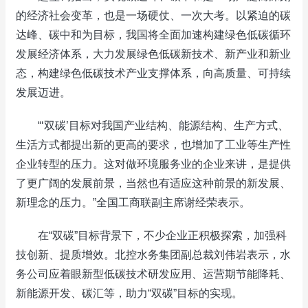
的经济社会变革，也是一场硬仗、一次大考。以紧迫的碳
达峰、碳中和为目标，我国将全面加速构建绿色低碳循环
发展经济体系，大力发展绿色低碳新技术、新产业和新业
态，构建绿色低碳技术产业支撑体系，向高质量、可持续
发展迈进。
“‘双碳’目标对我国产业结构、能源结构、生产方式、
生活方式都提出新的更高的要求，也增加了工业等生产性
企业转型的压力。这对做环境服务业的企业来讲，是提供
了更广阔的发展前景，当然也有适应这种前景的新发展、
新理念的压力。”全国工商联副主席谢经荣表示。
在“双碳”目标背景下，不少企业正积极探索，加强科
技创新、提质增效。北控水务集团副总裁刘伟岩表示，水
务公司应着眼新型低碳技术研发应用、运营期节能降耗、
新能源开发、碳汇等，助力“双碳”目标的实现。