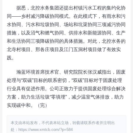
据悉，北控水务集团还提出村镇污水工程的集约化协
同——乡村减污降碳协同模式。在此模式下，有雨水和污
水协同、污水和垃圾协同、场站和坑渠协同三项减污协同
措施，以及沼气和燃气协同、供排水和新能源协同、生产
和生活协同三项降碳协同的具体措施。对此，北控水务的
北寺村项目、邢各庄项目及江门五洞村项目做了有效实
践。
瀚蓝环境首席技术官、研究院院长张汉威指出，固废
处理与“双碳”目标的联系密切，“双碳”目标对于固废处理
行业具有促进作用。公司正致力于提供固废处理综合解决
方案，助力生活垃圾“零填埋”，减少温室气体排放，助力
实现碳中和。（完）
本文由本站发布，不代表本站立场，转载请联系作者并注明出
处：https://www.xmtcb.com/?p=584