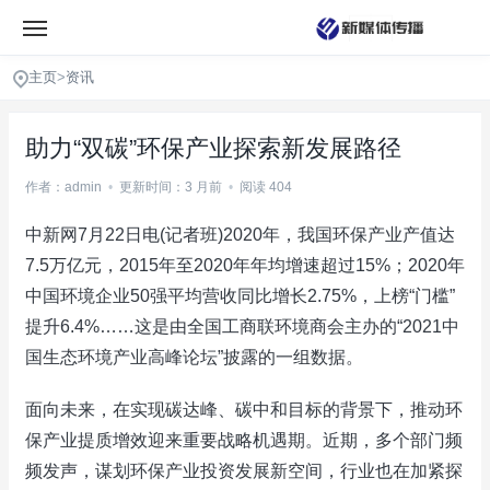
主页
>
资讯
助力“双碳”环保产业探索新发展路径
作者：admin
•
更新时间：3 月前
•
阅读 404
中新网7月22日电(记者班)2020年，我国环保产业产值达
7.5万亿元，2015年至2020年年均增速超过15%；2020年
中国环境企业50强平均营收同比增长2.75%，上榜“门槛”
提升6.4%……这是由全国工商联环境商会主办的“2021中
国生态环境产业高峰论坛”披露的一组数据。
面向未来，在实现碳达峰、碳中和目标的背景下，推动环
保产业提质增效迎来重要战略机遇期。近期，多个部门频
频发声，谋划环保产业投资发展新空间，行业也在加紧探