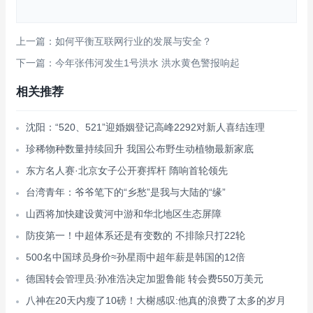
上一篇：如何平衡互联网行业的发展与安全？
下一篇：今年张伟河发生1号洪水 洪水黄色警报响起
相关推荐
沈阳：“520、521”迎婚姻登记高峰2292对新人喜结连理
珍稀物种数量持续回升 我国公布野生动植物最新家底
东方名人赛·北京女子公开赛挥杆 隋响首轮领先
台湾青年：爷爷笔下的“乡愁”是我与大陆的“缘”
山西将加快建设黄河中游和华北地区生态屏障
防疫第一！中超体系还是有变数的 不排除只打22轮
500名中国球员身价≈孙星雨中超年薪是韩国的12倍
德国转会管理员:孙准浩决定加盟鲁能 转会费550万美元
八神在20天内瘦了10磅！大榭感叹:他真的浪费了太多的岁月