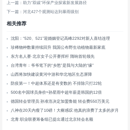
上一篇：助力“双碳”环保产业探索新发展路径
下一篇：河北427个观测站达到暴雨级别
相关推荐
沈阳：“520、521”迎婚姻登记高峰2292对新人喜结连理
珍稀物种数量持续回升 我国公布野生动植物最新家底
东方名人赛·北京女子公开赛挥杆 隋响首轮领先
台湾青年：爷爷笔下的“乡愁”是我与大陆的“缘”
山西将加快建设黄河中游和华北地区生态屏障
防疫第一！中超体系还是有变数的 不排除只打22轮
500名中国球员身价≈孙星雨中超年薪是韩国的12倍
德国转会管理员:孙准浩决定加盟鲁能 转会费550万美元
八神在20天内瘦了10磅！大榭感叹:他真的浪费了太多的岁月
北青:职业联赛筹备组已提出通过北京转会名额