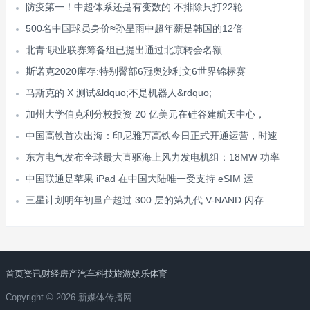
防疫第一！中超体系还是有变数的 不排除只打22轮
500名中国球员身价≈孙星雨中超年薪是韩国的12倍
北青:职业联赛筹备组已提出通过北京转会名额
斯诺克2020库存:特别臀部6冠奥沙利文6世界锦标赛
马斯克的 X 测试&ldquo;不是机器人&rdquo;
加州大学伯克利分校投资 20 亿美元在硅谷建航天中心，
中国高铁首次出海：印尼雅万高铁今日正式开通运营，时速
东方电气发布全球最大直驱海上风力发电机组：18MW 功率
中国联通是苹果 iPad 在中国大陆唯一受支持 eSIM 运
三星计划明年初量产超过 300 层的第九代 V-NAND 闪存
首页
资讯
财经
房产
汽车
科技
旅游
娱乐
体育
Copyright © 2026 新媒体传播网