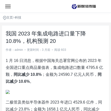
主页
>
科技
我国 2023 年集成电路进口量下降
10.8%，机构预测 20
作者：admin
•
更新时间：3 月前
•
阅读 603
1 月 16 日消息，根据中国海关总署官网公布的 2023 年
全国进口重点商品量值表，集成电路进口数量 4795.6 亿
颗，
同比减少 10.8%
；金额为 24590.7 亿元人民币，
同
比减少 10.6%
。
二极管及类似半导体器件 2023 年进口 4529.6 亿件，同
比减少 23.8%；金额为 1658.1 亿元人民币，同比减少