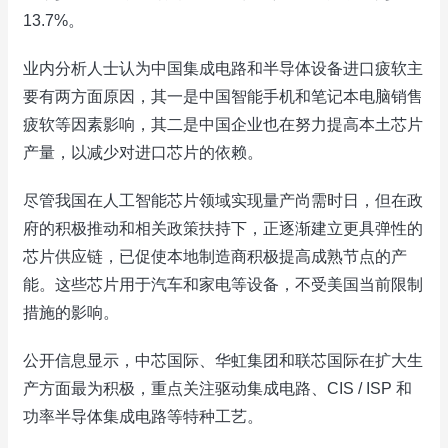
13.7%。
业内分析人士认为中国集成电路和半导体设备进口疲软主
要有两方面原因，其一是中国智能手机和笔记本电脑销售
疲软等因素影响，其二是中国企业也在努力提高本土芯片
产量，以减少对进口芯片的依赖。
尽管我国在人工智能芯片领域实现量产尚需时日，但在政
府的积极推动和相关政策扶持下，正逐渐建立更具弹性的
芯片供应链，已促使本地制造商积极提高成熟节点的产
能。这些芯片用于汽车和家电等设备，不受美国当前限制
措施的影响。
公开信息显示，中芯国际、华虹集团和联芯国际在扩大生
产方面最为积极，重点关注驱动集成电路、CIS / ISP 和
功率半导体集成电路等特种工艺。