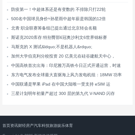
防疫第一！中超体系还是有变数的 不排除只打22轮
500名中国球员身价≈孙星雨中超年薪是韩国的12倍
北青:职业联赛筹备组已提出通过北京转会名额
斯诺克2020库存:特别臀部6冠奥沙利文6世界锦标赛
马斯克的 X 测试&ldquo;不是机器人&rdquo;
加州大学伯克利分校投资 20 亿美元在硅谷建航天中心，
中国高铁首次出海：印尼雅万高铁今日正式开通运营，时速
东方电气发布全球最大直驱海上风力发电机组：18MW 功率
中国联通是苹果 iPad 在中国大陆唯一受支持 eSIM 运
三星计划明年初量产超过 300 层的第九代 V-NAND 闪存
首页
资讯
财经
房产
汽车
科技
旅游
娱乐
体育