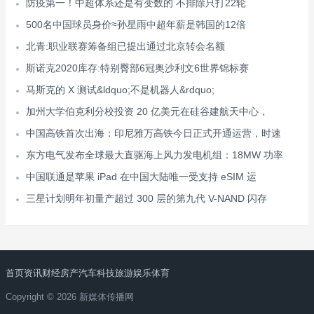
防疫第一！中超体系还是有变数的 不排除只打22轮
500名中国球员身价≈孙星雨中超年薪是韩国的12倍
北青:职业联赛筹备组已提出通过北京转会名额
斯诺克2020库存:特别臀部6冠奥沙利文6世界锦标赛
马斯克的 X 测试&ldquo;不是机器人&rdquo;
加州大学伯克利分校投资 20 亿美元在硅谷建航天中心，
中国高铁首次出海：印尼雅万高铁今日正式开通运营，时速
东方电气发布全球最大直驱海上风力发电机组：18MW 功率
中国联通是苹果 iPad 在中国大陆唯一受支持 eSIM 运
三星计划明年初量产超过 300 层的第九代 V-NAND 闪存
首页
资讯
财经
房产
汽车
科技
旅游
娱乐
体育
Copyright © 2026 新媒体传播网