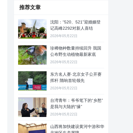
推荐文章
沈阳：“520、521”迎婚姻登
记高峰2292对新人喜结
2026年05月22日
珍稀物种数量持续回升 我国
公布野生动植物最新家底
2026年05月22日
东方名人赛·北京女子公开赛
挥杆 隋响首轮领先
2026年05月22日
台湾青年：爷爷笔下的“乡愁”
是我与大陆的“缘”
2026年05月22日
山西将加快建设黄河中游和华
北地区生态屏障