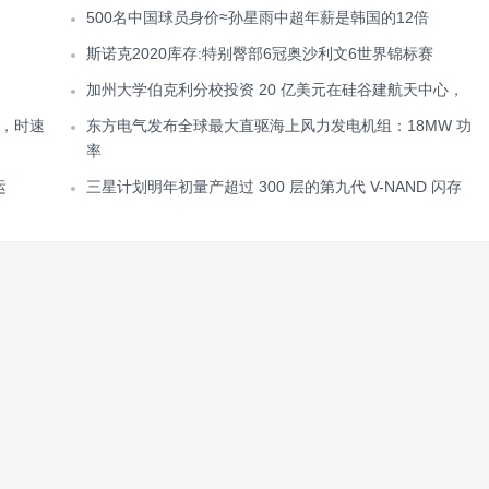
500名中国球员身价≈孙星雨中超年薪是韩国的12倍
斯诺克2020库存:特别臀部6冠奥沙利文6世界锦标赛
加州大学伯克利分校投资 20 亿美元在硅谷建航天中心，
，时速
东方电气发布全球最大直驱海上风力发电机组：18MW 功
率
运
三星计划明年初量产超过 300 层的第九代 V-NAND 闪存