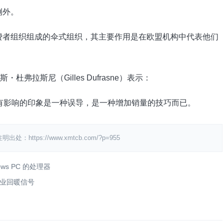
例外。
个独立消费者组织组成的伞式组织，其主要作用是在欧盟机构中代表他们
尔斯・杜弗拉斯尼（Gilles Dufrasne）表示：
有影响的印象是一种误导，是一种增加销量的技巧而已。
ps://www.xmtcb.com/?p=955
s PC 的处理器
业回暖信号