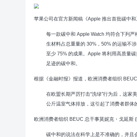
苹果公司在官方新闻稿《Apple 推出首批碳中
每一款碳中和 Apple Watch 均符合
生材料占总重量的 30%，50% 的运输
至少 75% 的成果。Apple 将利用
足迹的碳中和。
根据《金融时报》报道，欧洲消费者组织 BEU
在欧盟长期严厉打击“洗绿”行为后，这家美
公斤温室气体排放，这引起了消费者群体
欧洲消费者组织 BEUC 总干事莫妮克・戈延斯 (Mo
碳中和的说法在科学上是不准确的，并且