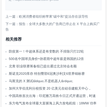
上一篇：欧洲消费者组织称苹果“碳中和”提法存在误导性
下一篇：报告：全球大多数大的广告商已停止在 X 平台上购买广
告
相关推荐
防疫第一！中超体系还是有变数的 不排除只打22轮
500名中国球员身价≈孙星雨中超年薪是韩国的12倍
北青:职业联赛筹备组已提出通过北京转会名额
斯诺克2020库存:特别臀部6冠奥沙利文6世界锦标赛
马斯克的 X 测试&ldquo;不是机器人&rdquo;
加州大学伯克利分校投资 20 亿美元在硅谷建航天中心，
中国高铁首次出海：印尼雅万高铁今日正式开通运营，时速
东方电气发布全球最大直驱海上风力发电机组：18MW 功率